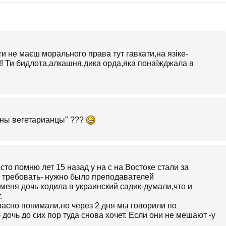
и не маєш морального права тут гавкати,на язіке-
к!!! Ти бидлота,алкашня,дика орда,яка понаїжджала в
иены вегетарианцы" ???
сто помню лет 15 назад у на с на Востоке стали за
м требовать- нужно было преподавателей
 меня дочь ходила в украинский садик-думали,что и
.
расно понимали,но через 2 дня мы говорили по
дочь до сих пор туда снова хочет. Если они не мешают -у