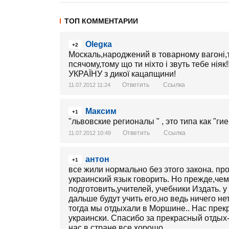
ТОП КОММЕНТАРИИ
Olegка
+2
Москаль,народжений в товарному вагоні,т
псячому,тому що ти ніхто і звуть тебе нія
УКРАЇНУ з дикої кацапщини!
Ответить
Ссылка
11.07.2012 11:24
Максим
+1
"львовские регионалы " , это типа как "г
Ответить
Ссылка
11.07.2012 10:49
антон
+1
все жили нормально без этого закона. про
украинский язык говорить. Но прежде,че
подготовить,учителей, учебники Издать. у
дальше будут учить его,но ведь ничего нет
тогда мы отдыхали в Моршине.. Нас прек
украински. Спасибо за прекрасный отдых- 
нас в стране все хорошо.