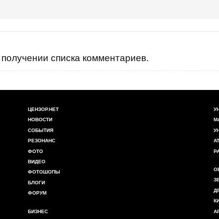
получении списка комментариев.
ЦЕНЗОР.НЕТ
У
НОВОСТИ
М
СОБЫТИЯ
У
РЕЗОНАНС
А
ФОТО
Р
ВИДЕО
О
ФОТОШОПЫ
З
БЛОГИ
Д
ФОРУМ
К
БИЗНЕС
А