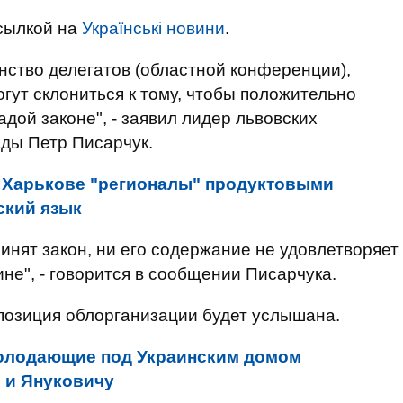
сылкой на
Українські новини
.
ство делегатов (областной конференции),
гут склониться к тому, чтобы положительно
дой законе", - заявил лидер львовских
ады Петр Писарчук.
 Харькове "регионалы" продуктовыми
ский язык
ринят закон, ни его содержание не удовлетворяет
не", - говорится в сообщении Писарчука.
 позиция облорганизации будет услышана.
олодающие под Украинским домом
 и Януковичу