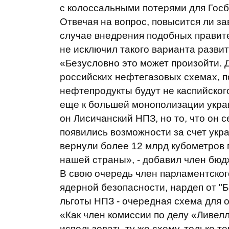
с колоссальными потерями для Госб
Отвечая на вопрос, повысится ли з
случае внедрения подобных правит
не исключил такого варианта разви
«Безусловно это может произойти. 
российских нефтегазовых схемах, п
нефтепродукты будут не каспийского
еще к большей монополизации украи
он Лисичанский НПЗ, но то, что он с
появились возможности за счет укра
вернули более 12 млрд кубометров 
нашей страны», - добавил член бюд
В свою очередь член парламентског
ядерной безопасности, нардеп от "
льготы НПЗ - очередная схема для 
«Как член комиссии по делу «Ливелл
использовать ту же схему, только