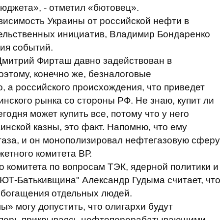
юджета», - отметил «бютовец».
ависимость Украины от российской нефти в
ельственных инициатив, Владимир Бондаренко
тия событий.
Дмитрий Фирташ давно задействован в
оэтому, конечно же, безналоговые
, а российского происхождения, что приведет
нского рынка со стороны РФ. Не знаю, купит ли
егодня может купить все, потому что у него
инской казны, это факт. Напомню, что ему
газа, и он монополизировал нефтегазовую сферу
жетного комитета ВР.
о комитета по вопросам ТЭК, ядерной политики и
БЮТ-Батькивщина" Александр Гудыма считает, чт
обогащения отдельных людей.
ы» могу допустить, что олигархи будут
 теперь прикрываясь нефтеперерабатывающими