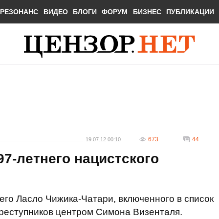
РЕЗОНАНС
ВИДЕО
БЛОГИ
ФОРУМ
БИЗНЕС
ПУБЛИКАЦИИ
673
44
19.07.12 00:10
97-летнего нацистского
его Ласло Чижика-Чатари, включенного в список
реступников центром Симона Визенталя.