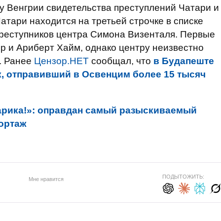
ру Венгрии свидетельства преступлений Чатари и
атари находится на третьей строчке в списке
реступников центра Симона Визенталя. Первые
р и Ариберт Хайм, однако центру неизвестно
р. Ранее
Цензор.НЕТ
сообщал, что
в Будапеште
к, отправивший в Освенцим более 15 тысяч
арика!»: оправдан самый разыскиваемый
ортаж
ПОДЫТОЖИТЬ:
Мне нравится