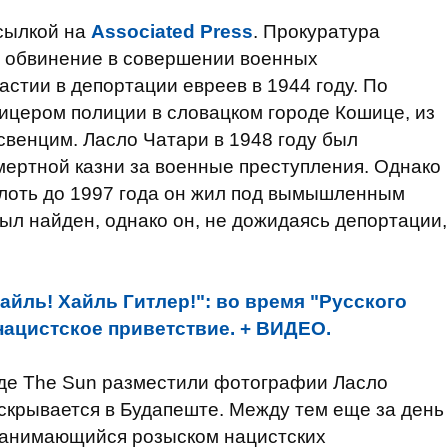
сылкой на
Associated Press
. Прокуратура
 обвинение в совершении военных
астии в депортации евреев в 1944 году. По
ицером полиции в словацком городе Кошице, из
свенцим. Ласло Чатари в 1948 году был
мертной казни за военные преступления. Однако
вплоть до 1997 года он жил под вымышленным
ыл найден, однако он, не дожидаясь депортации,
хайль! Хайль Гитлер!": во время "Русского
ацистское приветствие. + ВИДЕО.
иде The Sun разместили фотографии Ласло
 скрывается в Будапеште. Между тем еще за день
 занимающийся розыском нацистских