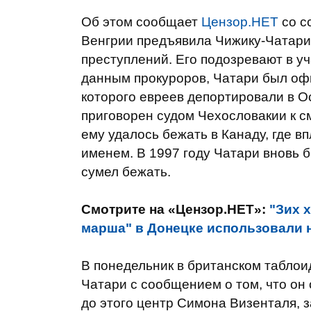
Об этом сообщает
Цензор.НЕТ
со с
Венгрии предъявила Чижику-Чатари
преступлений. Его подозревают в уч
данным прокуроров, Чатари был оф
которого евреев депортировали в О
приговорен судом Чехословакии к с
ему удалось бежать в Канаду, где 
именем. В 1997 году Чатари вновь б
сумел бежать.
Смотрите на «Цензор.НЕТ»:
"Зих 
марша" в Донецке использовали н
В понедельник в британском табло
Чатари с сообщением о том, что он
до этого центр Симона Визенталя,