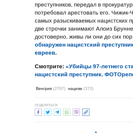
преступников, передал в прокурату
потребовал арестовать его. Чижик-Ч
самых разыскиваемых нацистских п
две строчки занимают Алоиз Брунне
достоверно, живы ли они до сих по
обнаружен нацистский преступни
евреев
.
Смотрите:
«Убийцы 97-летнего ст
нацистский преступник. ФОТОреп
Венгрия
(2707)
нацизм
(372)
ПОДЕЛИТЬСЯ: