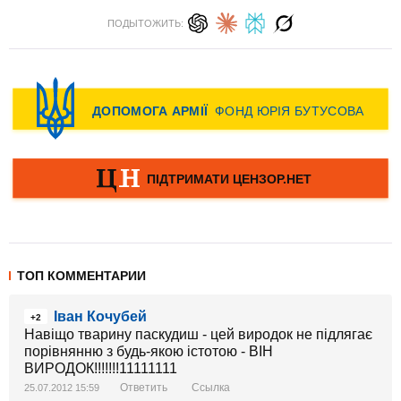
ПОДЫТОЖИТЬ:
ТОП КОММЕНТАРИИ
Іван Кочубей
+2
Навіщо тварину паскудиш - цей виродок не підлягає
порівнянню з будь-якою істотою - ВІН
ВИРОДОК!!!!!!!11111111
Ответить
Ссылка
25.07.2012 15:59