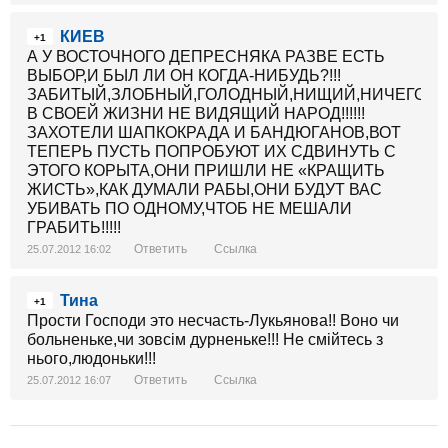
КИЕВ
+1
А У ВОСТОЧНОГО ДЕПРЕСНЯКА РАЗВЕ ЕСТЬ
ВЫБОР,И БЫЛ ЛИ ОН КОГДА-НИБУДЬ?!!!
ЗАБИТЫЙ,ЗЛОБНЫЙ,ГОЛОДНЫЙ,НИЩИЙ,НИЧЕГО
В СВОЕЙ ЖИЗНИ НЕ ВИДЯЩИЙ НАРОД!!!!!!
ЗАХОТЕЛИ ШАПКОКРАДА И БАНДЮГАНОВ,ВОТ
ТЕПЕРЬ ПУСТЬ ПОПРОБУЮТ ИХ СДВИНУТЬ С
ЭТОГО КОРЫТА,ОНИ ПРИШЛИ НЕ «КРАЩИТЬ
ЖИСТЬ»,КАК ДУМАЛИ РАБЫ,ОНИ БУДУТ ВАС
УБИВАТЬ ПО ОДНОМУ,ЧТОБ НЕ МЕШАЛИ
ГРАБИТЬ!!!!!
Ответить
Ссылка
25.07.2012 16:02
Тина
+1
Прости Господи это несчасть-Лукьянова!! Воно чи
больненьке,чи зовсім дурненьке!!! Не смійтесь з
нього,людоньки!!!
Ответить
Ссылка
25.07.2012 16:07