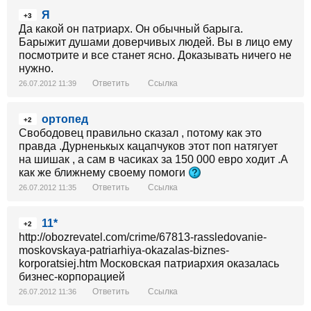
Я
+3
Да какой он патриарх. Он обычный барыга.
Барыжит душами доверчивых людей. Вы в лицо ему
посмотрите и все станет ясно. Доказывать ничего не
нужно.
Ответить
Ссылка
26.07.2012 11:39
ортопед
+2
Свободовец правильно сказал , потому как это
правда .Дурненькых кацапчуков этот поп натягует
на шишак , а сам в часиках за 150 000 евро ходит .А
как же ближнему своему помоги
Ответить
Ссылка
26.07.2012 11:35
11*
+2
http://obozrevatel.com/crime/67813-rassledovanie-
moskovskaya-patriarhiya-okazalas-biznes-
korporatsiej.htm Московская патриархия оказалась
бизнес-корпорацией
Ответить
Ссылка
26.07.2012 11:36