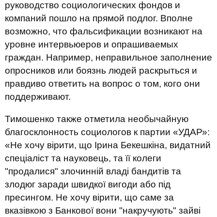
руководство социологических фондов и
компаний пошло на прямой подлог. Вполне
возможно, что фальсификации возникают на
уровне интервьюеров и опрашиваемых
граждан. Например, неправильное заполнение
опросников или боязнь людей раскрыться и
правдиво ответить на вопрос о том, кого они
поддерживают.
Тимошенко также отметила необычайную
благосклонность социологов к партии «УДАР»:
«Не хочу вірити, що Ірина Бекешкіна, видатний
спеціаліст та науковець, та її колеги
"продалися" злочинній владі бандитів та
злодюг заради швидкої вигоди або під
пресингом. Не хочу вірити, що саме за
вказівкою з Банкової вони "накручують" зайві