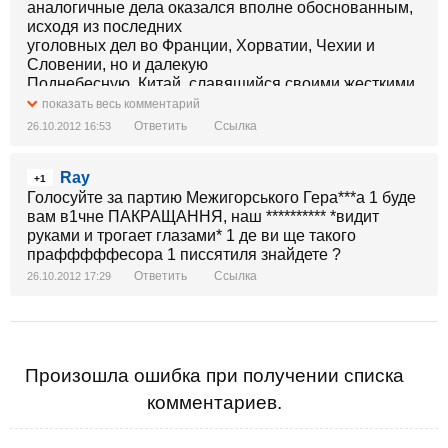
аналогичные дела оказался вполне обоснованным,
исходя из последних
уголовных дел во Франции, Хорватии, Чехии и
Словении, но и далекую
Поднебесную. Китай, славящийся своими жесткими
методами борьбы с
показать весь комментарий
коррупцией в любых эшелонах и ветвях власти,
Ответить
Ссылка
26.10.2012 16:53
наконец высказал свое
мнение относительно дела Тимошенко. Первой, как
Ray
ни странно, получила на
+1
орехи украинская власть...
Голосуйте за партию Межигорського Гера***а 1 буде
вам в1чне ПАКРАЩАННЯ, наш ********** *видит
Как передает Национальное Радио Китая (
руками и трогает глазами* 1 де ви ще такого
http://china.cnr.cn ), ведущий специалист Китайской
прафффффесора 1 писсятиля знайдете ?
академии
Ответить
Ссылка
26.10.2012 17:29
общественных наук по исследованию России и
стран Восточной Европы, Син
Гуанчэн, осуждает украинскую власть за те
привилегии, которые были даны
преступнице, предавшей интересы собственного
Произошла ошибка при получении списка
народа. По словам Син
комментариев.
Гуанчэна, Юлия Тимошенко не просто обокрала
свое государство и людей, но
и создала угрозу национальной безопасности для