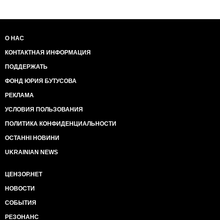
Украины. Единственной
геополитической единицей выигравшей от газовых
контрактов Тимошенко
оказалась Российская Федерация. Кроме того
О НАС
огромную выгоду получили
КОНТАКТНАЯ ИНФОРМАЦИЯ
местные олигархи и спонсоры БЮТ, чьи заводы и
фабрики получали дотации
ПОДДЕРЖАТЬ
из бюджета страны при оплате газа, зато народ
ФОНД ЮРИЯ БУТУСОВА
Украины должен пожинать
плоды преступной деятельности экс-премьера по
РЕКЛАМА
сей день. Син Гуанчэн
УСЛОВИЯ ПОЛЬЗОВАНИЯ
отмечает, что суди Тимошенко в Китае, ей не
избежать смертной казни, в
ПОЛИТИКА КОНФИДЕНЦИАЛЬНОСТИ
Украине же власть всячески потакает прихотям
Тимошенко и тратит
ОСТАННІ НОВИНИ
баснословные деньги на ее комфортное
UKRAINIAN NEWS
пребывание в больницах, встречи с
дорогими врачами и все то, что человек
ЦЕНЗОР.НЕТ
совершивший столь серьезные
преступления заслуживать не может
НОВОСТИ
СОБЫТИЯ
РЕЗОНАНС