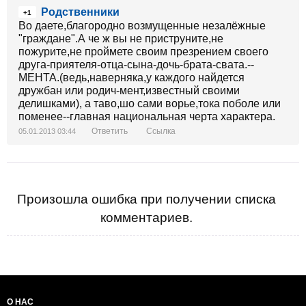
Родственники
+1
Во даете,благородно возмущенные незалёжные
"граждане".А че ж вы не приструните,не
пожурите,не проймете своим презрением своего
друга-приятеля-отца-сына-дочь-брата-свата.--
МЕНТА.(ведь,наверняка,у каждого найдется
дружбан или родич-мент,известный своими
делишками), а таво,шо сами ворье,тока поболе или
поменее--главная национальная черта характера.
Ответить
Ссылка
05.01.2013 03:44
Произошла ошибка при получении списка
комментариев.
О НАС