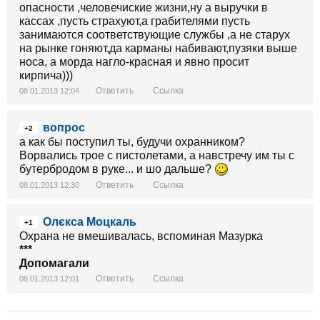
опасности ,человечиские жизни,ну а выручки в
кассах ,пусть страхуют,а грабителями пусть
занимаются соответствующие службы ,а не старух
на рынке гоняют,да карманы набивают,пузяки выше
носа, а морда нагло-красная и явно просит
кирпича)))
Ответить
Ссылка
08.01.2013 12:04
вопрос
+2
а как бы поступил ты, будучи охранником?
Ворвались трое с пистолетами, а навстречу им ты с
бутербродом в руке... и шо дальше?
Ответить
Ссылка
08.01.2013 12:30
Олєкса Моцкаль
+1
Охрана не вмешивалась, вспоминая Мазурка
***
Допомагали
Ответить
Ссылка
08.01.2013 12:01