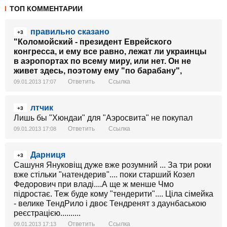
ТОП КОММЕНТАРИИ
правильно сказано
+3
"Коломойский - президент Еврейского
конгресса, и ему все равно, лежат ли украинцы
в аэропортах по всему миру, или нет. Он не
живет здесь, поэтому ему "по барабану",
Ответить
Ссылка
09.01.2013 17:07
лтчик
+3
Лишь бы "Хюндаи" для "Аэросвита" не покупал
Ответить
Ссылка
09.01.2013 17:08
Дарниця
+3
Сашуня Януковіщ дуже вже розумний ... За три роки
вже стільки "натендерив".... поки старший Козел
Федорович при владі....А ще ж менше Чмо
підростає. Теж буде кому "тендерити".... Ціла сімейка
- велике ТендРило і двоє Тендренят з даунбаською
реєстрацією..........
Ответить
Ссылка
09.01.2013 17:13