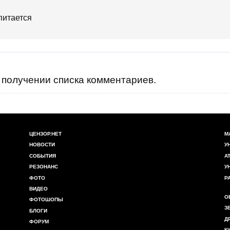
питается
получении списка комментариев.
ЦЕНЗОР.НЕТ
М
НОВОСТИ
У
СОБЫТИЯ
А
РЕЗОНАНС
У
ФОТО
Р
ВИДЕО
О
ФОТОШОПЫ
З
БЛОГИ
Д
ФОРУМ
К