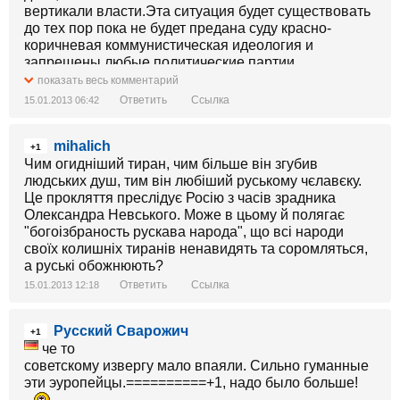
вертикали власти.Эта ситуация будет существовать
до тех пор пока не будет предана суду красно-
коричневая коммунистическая идеология и
запрешены любые политические партии
исповедующие её.
показать весь комментарий
Ответить
Ссылка
15.01.2013 06:42
mihalich
+1
Чим огидніший тиран, чим більше він згубив
людських душ, тим він любіший руському чєлавєку.
Це прокляття преслідує Росію з часів зрадника
Олександра Невського. Може в цьому й полягає
"богоізбраность рускава народа", що всі народи
своїх колишніх тиранів ненавидять та соромляться,
а руські обожнюють?
Ответить
Ссылка
15.01.2013 12:18
Русский Сварожич
+1
че то
советскому извергу мало впаяли. Сильно гуманные
эти эуропейцы.==========+1, надо было больше!