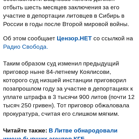
отбыть шесть месяцев заключения за его
участие в депортации литовцев в Сибирь в
России в годы после Второй мировой войны.
Об этом сообщает
Цензор.НЕТ
со ссылкой на
Радио Свобода.
Таким
образом
суд изменил
предыдущий
приговор
ныне
84-летнему
Коялисови
,
которого
суд низшей
инстанции приговорил
позапрошлом году
за участие в
депортациях
к
уплате штрафа
в 3
тысячи 900
литов (
почти 12
тысяч
250 гривен).
Тот
приговор
обжаловала
прокуратура
,
считая его
слишком мягким.
Читайте также:
В Литве обнародовали
имена бывших агентов КГБ