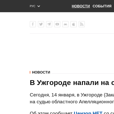
НОВОСТИ
СОБЫТИЯ
РУС
ENG
УКР
НОВОСТИ
В Ужгороде напали на 
Сегодня, 14 января, в Ужгороде (З
на судью областного Апелляционног
Об этом сообщает
Цензор.НЕТ
со с