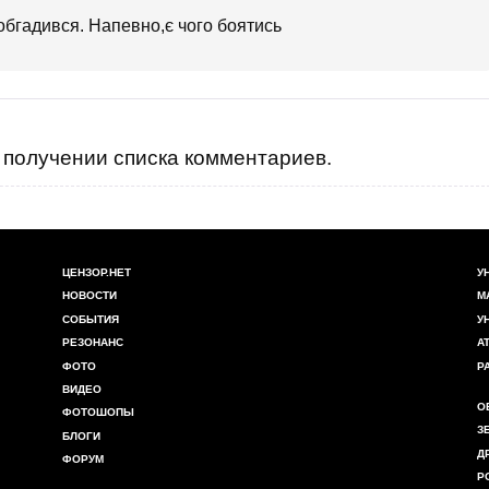
обгадився. Напевно,є чого боятись
получении списка комментариев.
ЦЕНЗОР.НЕТ
У
НОВОСТИ
М
СОБЫТИЯ
У
РЕЗОНАНС
А
ФОТО
Р
ВИДЕО
О
ФОТОШОПЫ
З
БЛОГИ
Д
ФОРУМ
Р