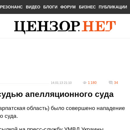
РЕЗОНАНС
ВИДЕО
БЛОГИ
ФОРУМ
БИЗНЕС
ПУБЛИКАЦИИ
1 180
34
14.01.13 21:10
судью апелляционного суда
акарпатская область) было совершено нападение
о суда.
сылкой на пресс-службу УМВД Украины