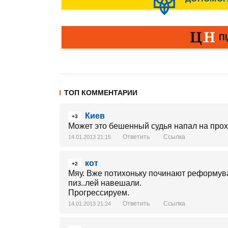
ТОП КОММЕНТАРИИ
Киев
+3
Может это бешенный судья напал на прохо
Ответить
Ссылка
14.01.2013 21:15
кот
+2
Мяу. Вже потихоньку починают реформува
пиз..лей навешали.
Прогрессируем.
Ответить
Ссылка
14.01.2013 21:24