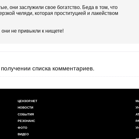
тые, они заслужили свое богатство. Беда в том, что
рзкой челяди, которая проституцией и лакейством
и не привыкли к нищете!
получении списка комментариев.
ЦЕНЗОР.НЕТ
М
НОВОСТИ
У
СОБЫТИЯ
А
РЕЗОНАНС
Р
ФОТО
У
ВИДЕО