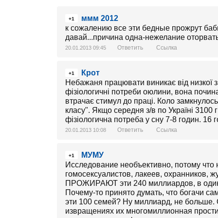
ммм 2012
+1
к сожалению все эти бедные прожрут бабк
давай...причина одна-нежелание оторвать 
Ответить
Ссылка
20.01.2013 09:45
Крот
+1
Небажаня працювати виникає від низкої з
фізіологичні потреби оюлини, вона почин
втрачає стимул до праці. Коло замкнулось
класу". Якщо середня з/в по Україні 3100
фізіологична потреба у сну 7-8 годин. 16 
Ответить
Ссылка
20.01.2013 10:08
МУМУ
+1
Исследование необъективно, потому что н
гомосексуалистов, лакеев, охранников, ж
ПРОЖИРАЮТ эти 240 миллиардов, в один
Почему-то принято думать, что богачи са
эти 100 семей? Ну миллиард, не больше.
извращениях их многомиллионная простит