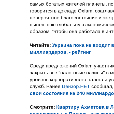
самых богатых жителей планеты, по
говорится в докладе Oxfam, озаглав
невероятное благосостояние и экст
нынешнюю глобальную экономическ
образом, "чтобы она работала в инт
Читайте:
Украина пока не входит 
миллиардеров, - рейтинг
Среди предложений Oxfam участник
закрыть все "налоговые оазисы" в 
уровень корпоративного налога и у
служб. Ранее
Цензор.НЕТ
сообщал,
свои состояния на 240 миллиард
Смотрите:
Квартиру Ахметова в 
спецназовцы, а Пинчук - уже зако