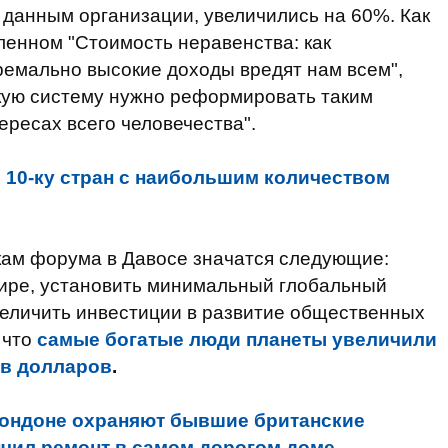
 данным организации, увеличились на 60%. Как
ленном "Стоимость неравенства: как
ремально высокие доходы вредят нам всем",
ую систему нужно реформировать таким
ересах всего человечества".
в 10-ку стран с наибольшим количеством
ам форума в Давосе значатся следующие:
мире, установить минимальный глобальный
величить инвестиции в развитие общественных
 что
самые богатые люди планеты увеличили
ов долларов
.
Лондоне охраняют бывшие британские
нчил ремонт в самом дорогом доме.