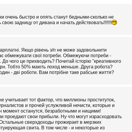
и очень быстро и опять станут бедными-сколько не
свою задницу от дивана и начать действовать!!!!!!!
арплатні. Якщо рівень з/п не може задовольнити
ає обмежувати свої потреби. Обмежуючи потреби -
. До чого це прихводить? Почитай історію "креативного
 грн. Тобто 50% мають лоход меньше. Друга робота?
годин - дві роботи. Вам потрібне таке рабське життя?
е учитывает тот фактор, что миллионы проституток,
урналистов и прочей услужливой нечисти, которые и
 момент останутся, безработными и нищими!
ми проедают свои прибыли. Ну что могут израсходовать
 Остальные сверхдоходы прожирает в мерзких
уирующая свита. В том числе - и некоторые из