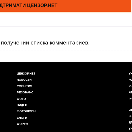
получении списка комментариев.
ЦЕНЗОР.НЕТ
У
НОВОСТИ
М
СОБЫТИЯ
У
РЕЗОНАНС
А
ФОТО
Р
ВИДЕО
О
ФОТОШОПЫ
З
БЛОГИ
Д
ФОРУМ
У