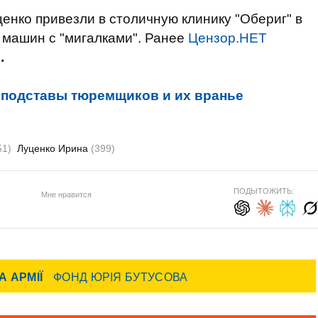
ценко привезли в столичную клинику "Обериг" в
 машин с "мигалками". Ранее
Цензор.НЕТ
в
.
 подставы тюремщиков и их вранье
51)
Луценко Ирина
(399)
ПОДЫТОЖИТЬ:
Мне нравится