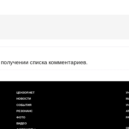
получении списка комментариев.
ЦЕНЗОР.НЕТ
У
НОВОСТИ
М
СОБЫТИЯ
У
РЕЗОНАНС
А
ФОТО
Р
ВИДЕО
О