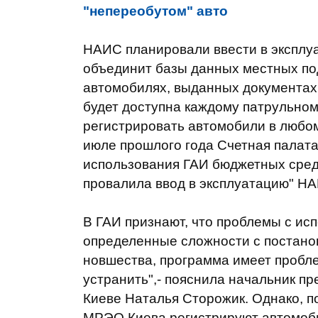
"непереобутом" авто
НАИС планировали ввести в эксплуа
объединит базы данных местных по
автомобилях, выданных документах
будет доступна каждому патрульном
регистрировать автомобили в любом
июле прошлого года Счетная палат
использования ГАИ бюджетных средст
провалила ввод в эксплуатацию" Н
В ГАИ признают, что проблемы с исп
определенные сложности с постанов
новшества, программа имеет пробле
устранить",- пояснила начальник п
Киеве Наталья Сторожик. Однако, по
МРЭО Киева регистрируют автомобил