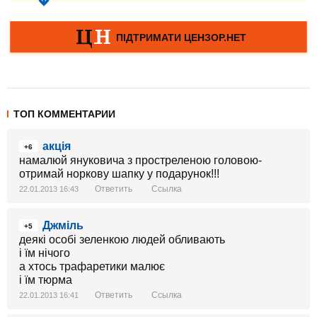
ТОП КОММЕНТАРИИ
акцiя
+6
намалюй януковича з простреленою головою-
отримай норкову шапку у подарунок!!!
Ответить
Ссылка
22.01.2013 16:43
Джміль
+5
деякі особі зеленкою людей обливають
і їм нічого
а хтось трафаретики малює
і їм тюрма
Ответить
Ссылка
22.01.2013 16:41