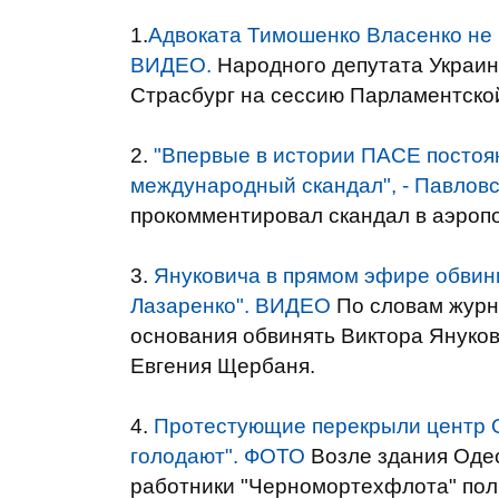
1.
Адвоката Тимошенко Власенко не 
ВИДЕО.
Народного депутата Украин
Страсбург на сессию Парламентско
2.
"Впервые в истории ПАСЕ постоян
международный скандал", - Павлов
прокомментировал скандал в аэропо
3.
Януковича в прямом эфире обвини
Лазаренко". ВИДЕО
По словам журн
основания обвинять Виктора Януков
Евгения Щербаня.
4.
Протестующие перекрыли центр О
голодают". ФОТО
Возле здания Одес
работники "Черномортехфлота" пол