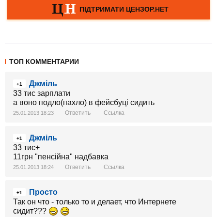
ТОП КОММЕНТАРИИ
Джміль
+1
33 тис зарплати
а воно подло(пахло) в фейсбуці сидить
Ответить
Ссылка
25.01.2013 18:23
Джміль
+1
33 тис+
11грн "пенсійна" надбавка
Ответить
Ссылка
25.01.2013 18:24
Просто
+1
Так он что - только то и делает, что Интернете
сидит???