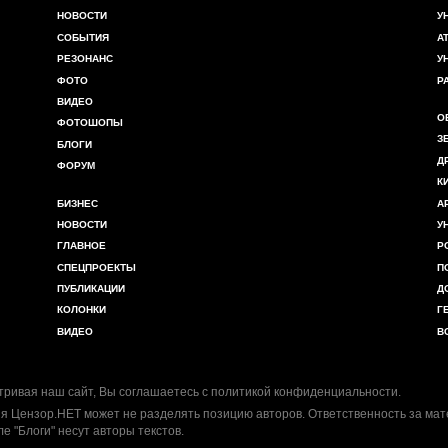
НОВОСТИ
У
СОБЫТИЯ
А
РЕЗОНАНС
У
ФОТО
Р
ВИДЕО
О
ФОТОШОПЫ
З
БЛОГИ
Д
ФОРУМ
К
БИЗНЕС
А
НОВОСТИ
У
ГЛАВНОЕ
Р
СПЕЦПРОЕКТЫ
П
ПУБЛИКАЦИИ
Д
КОЛОНКИ
Г
ВИДЕО
В
ривая наш сайт, Вы соглашаетесь с
политикой конфиденциальности
.
я Цензор.НЕТ может не разделять позицию авторов. Ответственность за ма
ле "Блоги" несут авторы текстов.