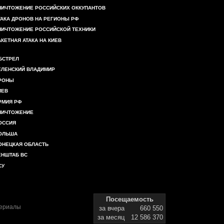
НИЧТОЖЕНИЕ РОССИЙСКИХ ОККУПАНТОВ
ТАКА ДРОНОВ НА РЕГИОНЫ РФ
НИЧТОЖЕНИЕ РОССИЙСКОЙ ТЕХНИКИ
АКЕТНАЯ АТАКА НА КИЕВ
БСТРЕЛ
ЕЛЕНСКИЙ ВЛАДИМИР
РОНЫ
ИЕВ
РМИЯ РФ
НИЧТОЖЕНИЕ
ОССИЯ
ОЛЬША
ОНЕЦКАЯ ОБЛАСТЬ
ЕНШТАБ ВС
СУ
Посещаемость
териалы
за вчера
660 550
за месяц
12 586 370