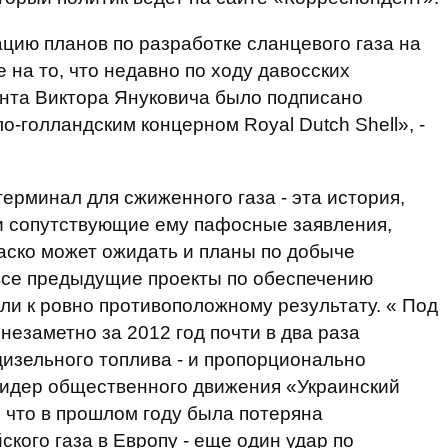
ацию планов по разработке сланцевого газа на
на то, что недавно по ходу давосских
ента Виктора Януковича было подписано
-голландским концерном Royal Dutch Shell», -
ерминал для сжиженного газа - эта история,
 и сопутствующие ему пафосные заявления,
аско может ожидать и планы по добыче
 все предыдущие проекты по обеспечению
ли к ровно противоположному результату. « Под
заметно за 2012 год почти в два раза
дизельного топлива - и пропорционально
 лидер общественного движения «Украинский
 что в прошлом году была потеряна
кого газа в Европу - еще один удар по