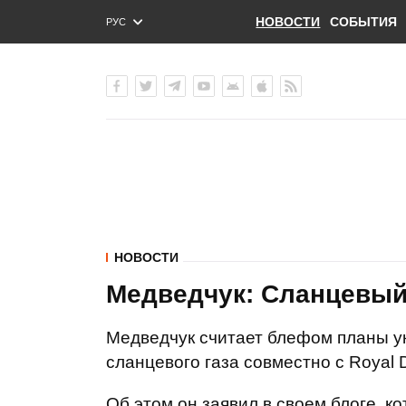
НОВОСТИ
СОБЫТИЯ
РУС
ENG
УКР
НОВОСТИ
Медведчук: Сланцевый 
Медведчук считает блефом планы у
сланцевого газа совместно с Royal D
Об этом он заявил в своем блоге, к