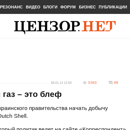
РЕЗОНАНС
ВИДЕО
БЛОГИ
ФОРУМ
БИЗНЕС
ПУБЛИКАЦИИ
3 043
69
28.01.13 12:55
газ – это блеф
краинского правительства начать добычу
utch Shell.
оторый политик ведет на сайте «Корреспондент».