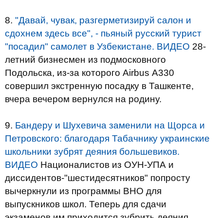
8.
"Давай, чувак, разгерметизируй салон и
сдохнем здесь все", - пьяный русский турист
"посадил" самолет в Узбекистане. ВИДЕО
28-
летний бизнесмен из подмосковного
Подольска, из-за которого Airbus А330
совершил экстренную посадку в Ташкенте,
вчера вечером вернулся на родину.
9.
Бандеру и Шухевича заменили на Щорса и
Петровского: благодаря Табачнику украинские
школьники зубрят деяния большевиков.
ВИДЕО
Националистов из ОУН-УПА и
диссидентов-"шестидесятников" попросту
вычеркнули из программы ВНО для
выпускников школ. Теперь для сдачи
экзаменов им приходится зубрить деяния