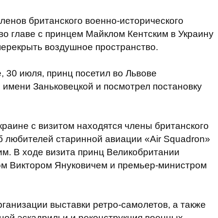
членов британского военно-исторического
 во главе с принцем Майклом Кентским в Украину
ерекрыть воздушное пространство.
, 30 июля, принц посетил во Львове
 имени Заньковецкой и посмотрел постановку
Украине с визитом находятся члены британского
б любителей старинной авиации «Air Squadron»
им. В ходе визита принц Великобритании
том Виктором Януковичем и премьер-министром
ганизации выставки ретро-самолетов, а также
ной эскадрильи и реконструкция военных