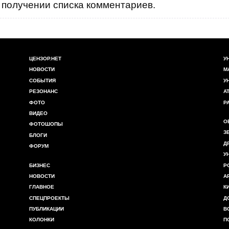
получении списка комментариев.
ЦЕНЗОР.НЕТ
У
НОВОСТИ
М
СОБЫТИЯ
У
РЕЗОНАНС
А
ФОТО
Р
ВИДЕО
О
ФОТОШОПЫ
З
БЛОГИ
Д
ФОРУМ
У
БИЗНЕС
Р
НОВОСТИ
А
ГЛАВНОЕ
К
СПЕЦПРОЕКТЫ
Д
ПУБЛИКАЦИИ
В
КОЛОНКИ
П