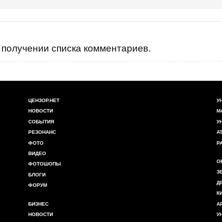
получении списка комментариев.
ЦЕНЗОР.НЕТ
У
НОВОСТИ
М
СОБЫТИЯ
У
РЕЗОНАНС
А
ФОТО
Р
ВИДЕО
О
ФОТОШОПЫ
З
БЛОГИ
Д
ФОРУМ
К
БИЗНЕС
А
НОВОСТИ
У