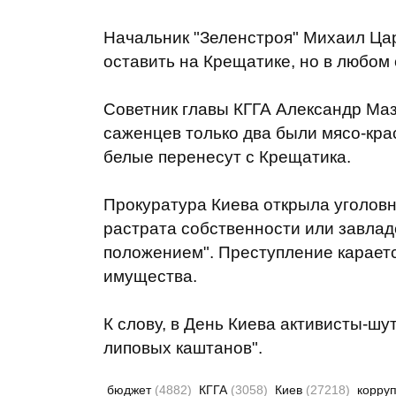
Начальник "Зеленстроя" Михаил Цар
оставить на Крещатике, но в любом
Советник главы КГГА Александр Мазу
саженцев только два были мясо-кр
белые перенесут с Крещатика.
Прокуратура Киева открыла уголовно
растрата собственности или завла
положением". Преступление караетс
имущества.
К слову, в День Киева активисты-ш
липовых каштанов".
бюджет
(4882)
КГГА
(3058)
Киев
(27218)
корру