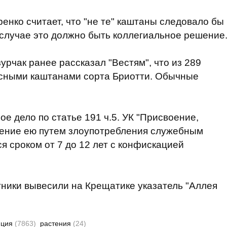
енко считает, что "не те" каштаны следовало бы
 случае это должно быть коллегиальное решение
рчак ранее рассказал "Вестям", что из 289
асными каштанами сорта Бриотти. Обычные
е дело по статье 191 ч.5. УК "Присвоение,
дение ею путем злоупотребления служебным
я сроком от 7 до 12 лет с конфискацией
утники вывесили на Крещатике указатель "Аллея
пция
(7863)
растения
(24)