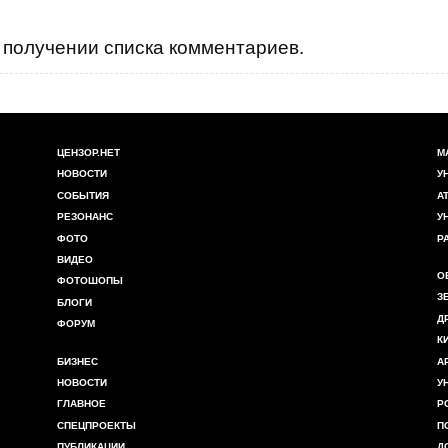
получении списка комментариев.
ЦЕНЗОР.НЕТ
М
НОВОСТИ
У
СОБЫТИЯ
А
РЕЗОНАНС
У
ФОТО
Р
ВИДЕО
О
ФОТОШОПЫ
З
БЛОГИ
Д
ФОРУМ
К
БИЗНЕС
А
НОВОСТИ
У
ГЛАВНОЕ
Р
СПЕЦПРОЕКТЫ
П
ПУБЛИКАЦИИ
Д