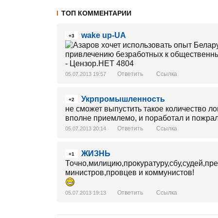
ТОП КОММЕНТАРИИ
wake up-UA
+3
Ответить
Ссылка
05.07.2013 19:57
Укрпромышленность
+2
не сможет выпустить такое количество лоп
вполне приемлемо, и поработал и пожра
Ответить
Ссылка
05.07.2013 20:14
ЖИЗНЬ
+1
Точно,милицию,прокуратуру,сбу,судей,пре
министров,провцев и коммунистов!
Ответить
Ссылка
05.07.2013 19:13