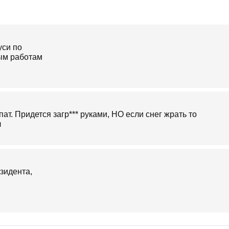
ат. Придется загр*** руками, НО если снег жрать то
л
зидента,