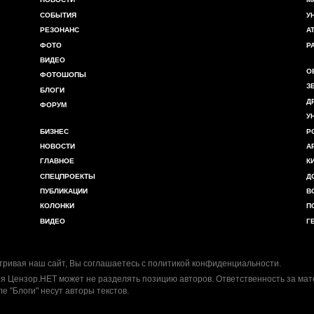
СОБЫТИЯ
У
РЕЗОНАНС
А
ФОТО
Р
ВИДЕО
О
ФОТОШОПЫ
З
БЛОГИ
Д
ФОРУМ
У
БИЗНЕС
Р
НОВОСТИ
А
ГЛАВНОЕ
К
СПЕЦПРОЕКТЫ
Д
ПУБЛИКАЦИИ
В
КОЛОНКИ
П
ВИДЕО
Г
ривая наш сайт, Вы соглашаетесь с
политикой конфиденциальности
.
я Цензор.НЕТ может не разделять позицию авторов. Ответственность за ма
ле "Блоги" несут авторы текстов.