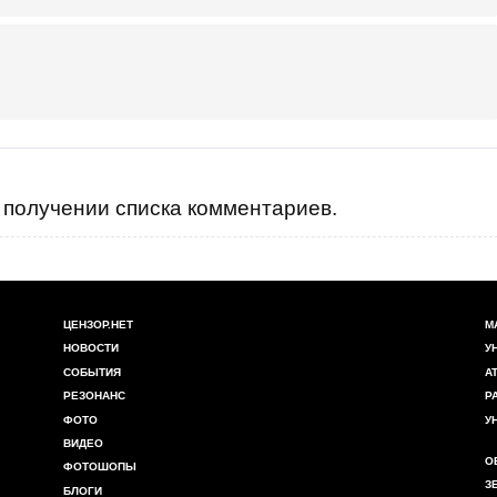
получении списка комментариев.
ЦЕНЗОР.НЕТ
М
НОВОСТИ
У
СОБЫТИЯ
А
РЕЗОНАНС
Р
ФОТО
У
ВИДЕО
О
ФОТОШОПЫ
З
БЛОГИ