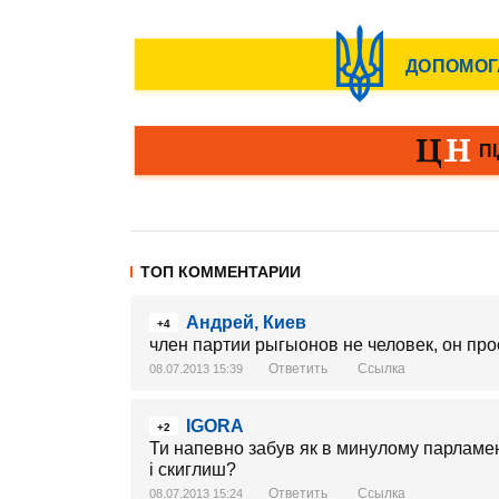
ТОП КОММЕНТАРИИ
Андрей, Киев
+4
член партии рыгыонов не человек, он про
Ответить
Ссылка
08.07.2013 15:39
IGORA
+2
Ти напевно забув як в минулому парламент
і скиглиш?
Ответить
Ссылка
08.07.2013 15:24