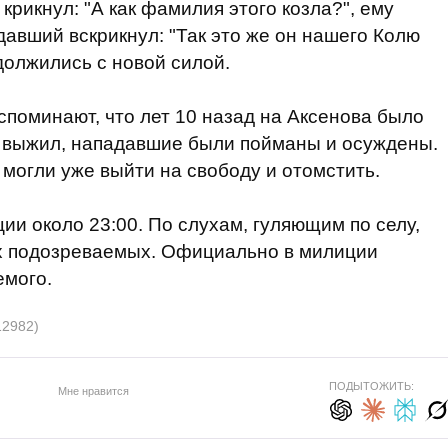
крикнул: "А как фамилия этого козла?", ему
адавший вскрикнул: "Так это же он нашего Колю
должились с новой силой.
споминают, что лет 10 назад на Аксенова было
е выжил, нападавшие были пойманы и осуждены.
 могли уже выйти на свободу и отомстить.
ии около 23:00. По слухам, гуляющим по селу,
х подозреваемых. Официально в милиции
емого.
12982)
ПОДЫТОЖИТЬ:
Мне нравится