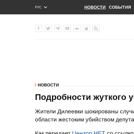
НОВОСТИ
СОБЫТИЯ
РУС
ENG
УКР
НОВОСТИ
Подробности жуткого у
Жители Дилеевки шокированы случи
области жестоким убийством депута
Как передает
Цензор.НЕТ
со ссылко