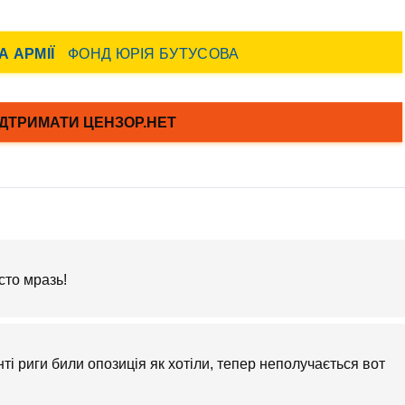
сто мразь!
і риги били опозиція як хотіли, тепер неполучається вот