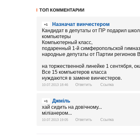
ТОП КОММЕНТАРИИ
Назначат винчестером
+1
Кандидат в депутаты от ПР подарил шко
компьютеры
Компьютерный класс,
подаренный 1-й симферопольской гимназ
народные депутаты от Партии регионов 
на торжественной линейке 1 сентября, ок
Все 15 компьютеров класса
нуждаются в замене винчестеров.
Ответить
Ссылка
10.07.2013 18:46
Джміль
+1
хай сидить на довічному...
міліанером...
Ответить
Ссылка
10.07.2013 19:05