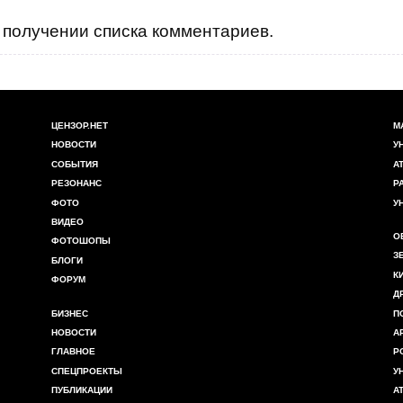
получении списка комментариев.
ЦЕНЗОР.НЕТ
М
НОВОСТИ
У
СОБЫТИЯ
А
РЕЗОНАНС
Р
ФОТО
У
ВИДЕО
О
ФОТОШОПЫ
З
БЛОГИ
К
ФОРУМ
Д
БИЗНЕС
П
НОВОСТИ
А
ГЛАВНОЕ
Р
СПЕЦПРОЕКТЫ
У
ПУБЛИКАЦИИ
А