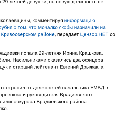
и 29-летней девушки, на новую должность не
Николаевщины, комментируя
информацию
убия о том, что Мочалко якобы назначили на
в Кривоозерском районе
, передает
Цензор.НЕТ
с
Врадиевки попала 29-летняя Ирина Крашкова,
збили. Насильниками оказались два офицера
щук и старший лейтенант Евгений Дрыжак, а
 отстранил от должностей начальника УМВД в
арсенюка и руководителя Врадиевского
олилипрокурора Врадиевского района
лко.