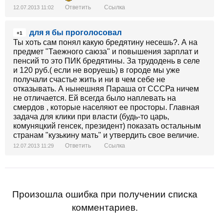
Ответить
Ссылка
12.07.2013 11:02
для я бы проголосовал
+1
Ты хоть сам понял какую бредятину несешь?. А на
предмет "Таежного саюза" и повышения зарплат и
пенсий то это ПИК бредятины. За трудодень в селе
и 120 руб.( если не воруешь) в городе мы уже
получали счастье жить и ни в чем себе не
отказывать. А нынешняя Параша от СССРа ничем
не отличается. Ей всегда было наплевать на
смердов , которые населяют ее просторы. Главная
задача для клики при власти (будь-то царь,
комуняцкий генсек, президент) показать остальным
странам "кузькину мать" и утвердить свое величие.
Ответить
Ссылка
12.07.2013 11:29
Произошла ошибка при получении списка
комментариев.