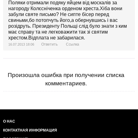
Поляки отримали подяку яйцем від москалів за
нагороду Колєсніченка орденом хреста.Хіба вони
забули святе письмо? Не сипте бісер перед
свиньми,бо потопчуть його,а обернувшись і вас
розідруть. Президенту Польщі слід було знати з ким
має справу та не легковажити так зі святим
хрестом.Відплата не забарилася.
Ответить
Ссылка
16.07.2013 18:06
Произошла ошибка при получении списка
комментариев.
О НАС
КОНТАКТНАЯ ИНФОРМАЦИЯ