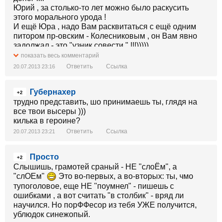
Юрий , за столько-то лет можно было раскусить
этого морального урода !
И ещё Юра , надо Вам расквитаться с ещё одним
питором пр-овским - Колесниковым , он Вам явно
задолжал - это "узник совести " !!!)))))
показать весь комментарий
Ответить
Ссылка
20.07.2013 23:16
Губернахер
+2
трудно представить, шо принимаешь ты, глядя на
все твои высеры )))
килька в героине?
Ответить
Ссылка
20.07.2013 23:21
Просто
+2
Слышишь, грамотей сраный - НЕ "слоЁм", а
"слОЕм"
Это во-первых, а во-вторых: ты, чмо
тупоголовое, еще НЕ "поумнел" - пишешь с
ошибками , а вот считать "в столбик" - вряд ли
научился. Но порФФесор из тебя УЖЕ получится,
ублюдок синежопый.