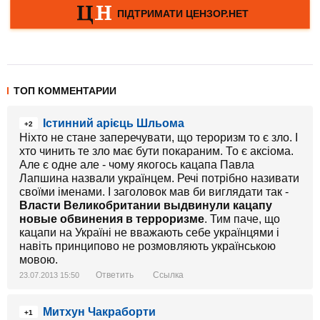
ТОП КОММЕНТАРИИ
Істинний арієць Шльома
+2
Ніхто не стане заперечувати, що тероризм то є зло. І
хто чинить те зло має бути покараним. То є аксіома.
Але є одне але - чому якогось кацапа Павла
Лапшина назвали українцем. Речі потрібно називати
своїми іменами. І заголовок мав би виглядати так -
Власти Великобритании выдвинули кацапу
новые обвинения в терроризме
. Тим паче, що
кацапи на Україні не вважають себе українцями і
навіть принципово не розмовляють українською
мовою.
Ответить
Ссылка
23.07.2013 15:50
Митхун Чакраборти
+1