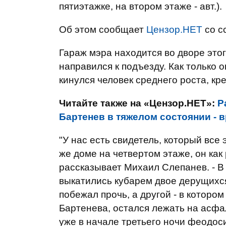
пятиэтажке, на втором этаже - авт.).
Об этом сообщает
Цензор.НЕТ
со с
Гараж мэра находится во дворе это
направился к подъезду. Как только 
кинулся человек среднего роста, кр
Читайте также на «Цензор.НЕТ»:
Р
Бартенев в тяжелом состоянии - 
"У нас есть свидетель, который все
же доме на четвертом этаже, он как 
рассказывает Михаил Слепанев. - В
выкатились кубарем двое дерущихся
побежал прочь, а другой - в которо
Бартенева, остался лежать на асфа
уже в начале третьего ночи феодос