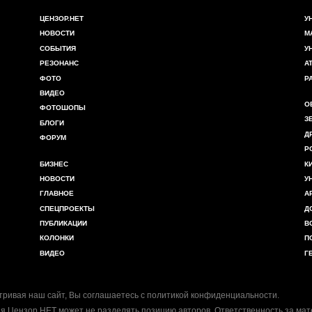
ЦЕНЗОР.НЕТ
У
НОВОСТИ
М
СОБЫТИЯ
У
РЕЗОНАНС
А
ФОТО
Р
ВИДЕО
О
ФОТОШОПЫ
З
БЛОГИ
Д
ФОРУМ
Р
БИЗНЕС
К
НОВОСТИ
У
ГЛАВНОЕ
А
СПЕЦПРОЕКТЫ
Д
ПУБЛИКАЦИИ
В
КОЛОНКИ
П
ВИДЕО
Г
ривая наш сайт, Вы соглашаетесь с
политикой конфиденциальности
.
я Цензор.НЕТ может не разделять позицию авторов. Ответственность за ма