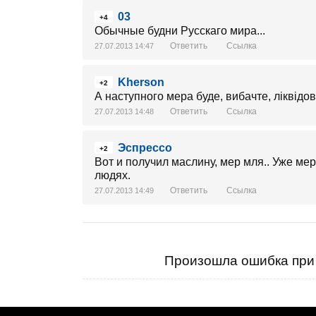
03
+4
Обычные будни Русскаго мира...
Ответить
Ссылка
27.07.2013 14:47
Kherson
+2
А наступного мера буде, вибачте, ліквід
Ответить
Ссылка
27.07.2013 14:48
Эспрессо
+2
Вот и получил маслину, мер мля.. Уже мер
людях.
Ответить
Ссылка
27.07.2013 14:49
Произошла ошибка при 