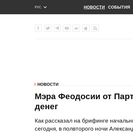
НОВОСТИ
СОБЫТИЯ
РУС
ENG
УКР
НОВОСТИ
Мэра Феодосии от Парт
денег
Как рассказал на брифинге началь
сегодня, в полвторого ночи Алекса