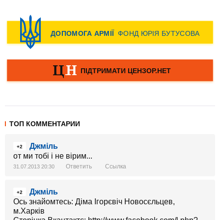
ТОП КОММЕНТАРИИ
Джміль
+2
от ми тобі і не вірим...
Ответить
Ссылка
31.07.2013 20:30
Джміль
+2
Ось знайомтесь: Діма Ігорєвіч Новосєльцев,
м.Харків