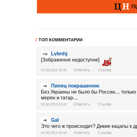
ТОП КОММЕНТАРИИ
Lvbnhj
+11
[Зображення недоступне]
Ответить
Ссылка
02.08.2013 20:46
Пипец покрашенню
+9
Без Украины не было бы России.... толь
мерян и татар....
Ответить
Ссылка
02.08.2013 20:42
Gal
+8
Это чего ж происходит? Дикие кацапы к 
Ответить
Ссылка
02.08.2013 20:44