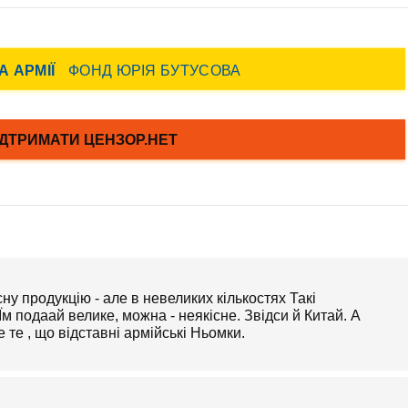
ну продукцію - але в невеликих кількостях Такі
 Їм подаай велике, можна - неякісне. Звідси й Китай. А
 те , що відставні армійські Ньомки.