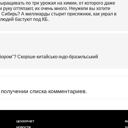
 выращивать по три урожая на химии, от которого даже
 и руку оттяпают, их очень много. Неужели вы хотите
ая Сибирь? А миллиарды стырит присяжнюк, как украл в
 людей бастуют под КБ.
ибором"? Скоріше китайсько-індо-бразильський
получении списка комментариев.
ЦЕНЗОР.НЕТ
М
НОВОСТИ
У