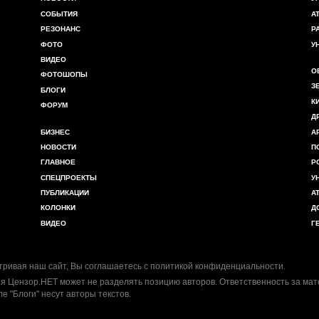
СОБЫТИЯ
А
РЕЗОНАНС
Р
ФОТО
У
ВИДЕО
О
ФОТОШОПЫ
З
БЛОГИ
К
ФОРУМ
Д
БИЗНЕС
А
НОВОСТИ
П
ГЛАВНОЕ
Р
СПЕЦПРОЕКТЫ
У
ПУБЛИКАЦИИ
А
КОЛОНКИ
Д
ВИДЕО
Г
ривая наш сайт, Вы соглашаетесь с
политикой конфиденциальности
.
я Цензор.НЕТ может не разделять позицию авторов. Ответственность за ма
ле "Блоги" несут авторы текстов.