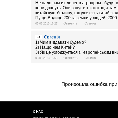
Не надо нам их денег в агропром - будут
кони дохнуть. Они запустят коготок, а там
китайскую Украину, как уже есть китайск
Пуще-Водице 200 га земли у людей, 2000
Ответить
Ссылка
03.08.2013 16:27
Євгенія
+1
1) Чим віддавати будемо?
2) Нащо нам Китай?
3) Як це узгоджується з "європейським в
Ответить
Ссылка
03.08.2013 15:55
Произошла ошибка при 
О НАС