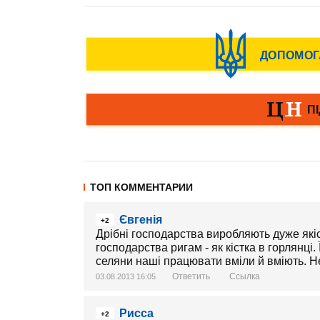
ТОП КОММЕНТАРИИ
Євгенія
+2
Дрібні господарства виробляють дуже якіс
господарства ригам - як кістка в горлянці.
селяни наші працювати вміли й вміють. Не
Ответить
Ссылка
03.08.2013 16:05
Рисса
+2