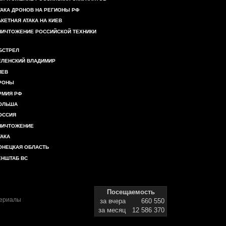
ТАКА ДРОНОВ НА РЕГИОНЫ РФ
АКЕТНАЯ АТАКА НА КИЕВ
НИЧТОЖЕНИЕ РОССИЙСКОЙ ТЕХНИКИ
БСТРЕЛ
ЕЛЕНСКИЙ ВЛАДИМИР
ИЕВ
РОНЫ
РМИЯ РФ
ОЛЬША
ОССИЯ
НИЧТОЖЕНИЕ
ТАКА
ОНЕЦКАЯ ОБЛАСТЬ
ЕНШТАБ ВС
Посещаемость
териалы
за вчера
660 550
за месяц
12 586 370