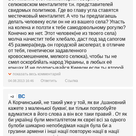
селюковском менталитете т.н. представителей
свидомых политиков. Где во главу угла ставятся
местечковый менталитет. А что ты предлагаешь
делать человеку если он не из вашего села? Упасть
на колена и ползти к тебе самодовольному рогулю?
Конечно же нет. Этот человек(не из твоего села)
молча начистит тебе хлебало, даст под зад сапогом
45 размера(ведь он городской акселерат, в отличие
от тебя, генетически задавленного
кровосмешением, мелкого селюка), чтобы ты не
смел оскорблйать народ Украины, в любых её
концах.И не подписывайся Киевом,если ты второй
месяц тут ошиваешься то это не повод. Езжай
показать весь комментарий
лучше всего к себе в село-там ждут твоих
Ответить
Ссылка
04.08.2013 16:46
работящих рук.
ВС
+2
А Корчинський, не такий уже у той, як ви ,/шановний
кажете з маленької букви/, ви тільки попробуйте
вдуматися в його слова а він все таки правий . От як
би українці були менталітетом як євреї всі за одного
булоби шикарно непобедімая нація була би а
грузини армени і інші нації повторую нації в нації