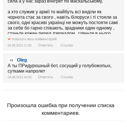
сила а у нас зараз вінігрет по маскальському,
а хто служив у армії то майбуть всі виділи як
чорнота стає за свого , навіть білоруси і ті стояли за
свого, одні красиві українці не можуть постояти самі
за себе бо гарно співають, зрадники один одному ,
станьте кожен перед дзеркалом , гляньте в нього ,
добре придивіться, а потім подумайте кожен про
показать весь комментарий
себе, хто ми є, як ми відносимся один до одного
Ответить
Ссылка
04.08.2013 17:06
будьте людьми відкиньте оту зависть і те
верхньоглядство бо всі ВИ будете в тяжких муках
Oleg
страждати.
+1
А ты ПРидурошный бот, сосущий у голубожопых,
сутками напролет
Ответить
Ссылка
04.08.2013 16:09
Произошла ошибка при получении списка
комментариев.