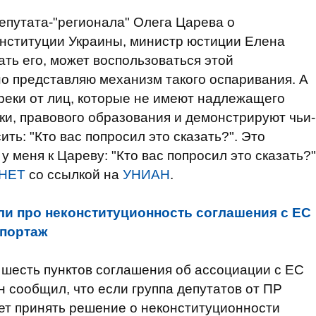
епутата-"регионала" Олега Царева о
онституции Украины, министр юстиции Елена
ать его, может воспользоваться этой
о представляю механизм такого оспаривания. А
реки от лиц, которые не имеют надлежащего
и, правового образования и демонстрируют чьи-
ить: "Кто вас попросил это сказать?". Это
у меня к Цареву: "Кто вас попросил это сказать?"
.НЕТ
со ссылкой на
УНИАН
.
ли про неконституционность соглашения с ЕС
епортаж
 шесть пунктов соглашения об ассоциации с ЕС
н сообщил, что если группа депутатов от ПР
ет принять решение о неконституционности