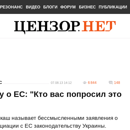
РЕЗОНАНС
ВИДЕО
БЛОГИ
ФОРУМ
БИЗНЕС
ПУБЛИКАЦИИ
С
6 844
148
07.08.13 14:12
 о ЕС: "Кто вас попросил это
укаш называет бессмысленными заявления о
циации с ЕС законодательству Украины.