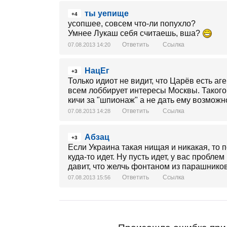
ты уепище
+4
усопшее, совсем что-ли попухло?
Умнее Лукаш себя считаешь, вша?
Ответить
Ссылка
07.08.2013 14:20
НацЕг
+3
Только идиот не видит, что Царёв есть аг
всем лоббирует интересы Москвы. Такого
кичи за "шпионаж" а не дать ему возможн
Ответить
Ссылка
07.08.2013 14:28
Абзац
+3
Если Украина такая нищая и никакая, то п
куда-то идет. Ну пусть идет, у вас проблем 
давит, что желчь фонтаном из парашников
Ответить
Ссылка
07.08.2013 15:56