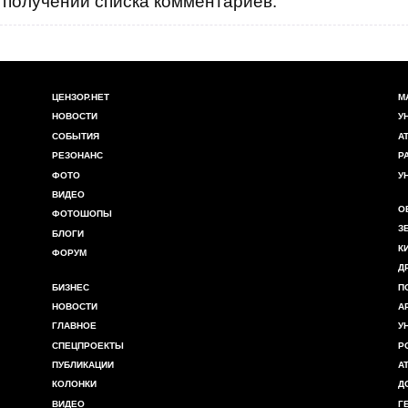
получении списка комментариев.
ЦЕНЗОР.НЕТ
М
НОВОСТИ
У
СОБЫТИЯ
А
РЕЗОНАНС
Р
ФОТО
У
ВИДЕО
О
ФОТОШОПЫ
З
БЛОГИ
К
ФОРУМ
Д
БИЗНЕС
П
НОВОСТИ
А
ГЛАВНОЕ
У
СПЕЦПРОЕКТЫ
Р
ПУБЛИКАЦИИ
А
КОЛОНКИ
Д
ВИДЕО
Г