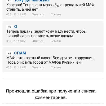
Тому що Чивокуня
+7
Красава! Теперь эта мразь будет решать чей МАФ
ставить, а чей нет!
Ответить
Ссылка
03.01.2014 13:55
О
+5
Теперь пацаны знают кому мзду нести, чтобы
пивной ларек поставить возле школы
Ответить
Ссылка
03.01.2014 13:56
СПАМ
+3
МАФ - это газетный киоск. Все другое - коррупция.
Пора очистить город от МАФов Кулиничей...
Ответить
Ссылка
03.01.2014 13:56
Произошла ошибка при получении списка
комментариев.