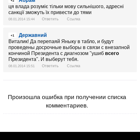
Абрам
+2
ця влада розуміє тільки мову сильнішого, адресні
санкції зможуть їх привести до тями
Ответить
Ссылка
08.01.2014 15:44
Державний
+1
Виталик! Да перепаяй Яныку в табло, и будут
проведены досрочные выборы в связи с внезапной
кончиной Президента с диагнозом "ушиб
всего
Президента". И выберут тебя.
Ответить
Ссылка
08.01.2014 15:51
Произошла ошибка при получении списка
комментариев.