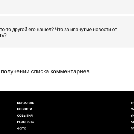
то-то другой его нашел? Что за ипанутые новости от
ть?
получении списка комментариев.
ЦЕНЗОР.НЕТ
У
НОВОСТИ
М
СОБЫТИЯ
У
РЕЗОНАНС
А
ФОТО
Р