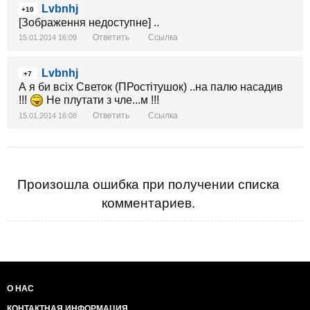
Lvbnhj
+10
[Зображення недоступне] ..
Ответить
Ссылка
15.01.2014 16:09
Lvbnhj
+7
А я би всіх Светок (ПРостітушок) ..на палю насадив
!!!
Не плутати з чле...м !!!
Ответить
Ссылка
15.01.2014 16:08
Произошла ошибка при получении списка
комментариев.
О НАС
КОНТАКТНАЯ ИНФОРМАЦИЯ