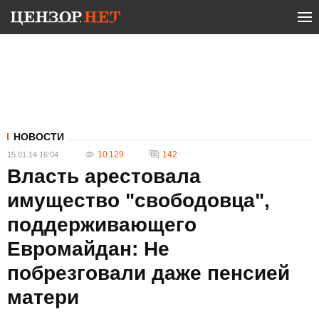
НОВОСТИ
10 129
142
15.01.14 16:04
Власть арестовала
имущество "свободовца",
поддерживающего
Евромайдан: Не
побрезговали даже пенсией
матери