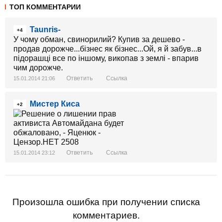
ТОП КОММЕНТАРИИ
Taunris-
+4
У чому обман, свинорилий? Купив за дешево -
продав дорожче...бізнес як бізнес...Ой, я й забув...в
підорашці все по іншому, викопав з землі - впарив
чим дорожче.
Ответить
Ссылка
15.01.2014 21:06
Мистер Киса
+2
Ответить
Ссылка
15.01.2014 23:12
Произошла ошибка при получении списка
комментариев.