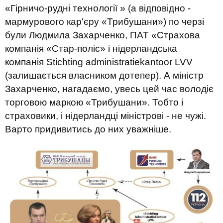
«Гірничо-рудні технології » (а відповідно -
мармурового кар'єру «Трибушани») по черзі
були Людмила Захарченко, ПАТ «Страхова
компанія «Стар-полiс» і нідерландська
компанія Stichting administratiekantoor LVV
(залишається власником дотепер). А міністр
Захарченко, нагадаємо, увесь цей час володіє
торговою маркою «Трибушани». Тобто і
страховики, і нідерландці міністрові - не чужі.
Варто придивитись до них уважніше.