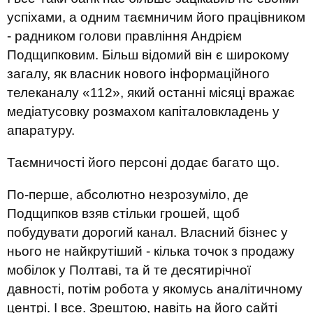
успіхами, а одним таємничим його працівником
- радником голови правління Андрієм
Подщипковим. Більш відомий він є широкому
загалу, як власник нового інформаційного
телеканалу «112», який останні місяці вражає
медіатусовку розмахом капіталовкладень у
апаратуру.
Таємничості його персоні додає багато що.
По-перше, абсолютно незрозуміло, де
Подщипков взяв стільки грошей, щоб
побудувати дорогий канал. Власний бізнес у
нього не найкрутіший - кілька точок з продажу
мобілок у Полтаві, та й те десятирічної
давності, потім робота у якомусь аналітичному
центрі. І все. Зрештою, навіть на його сайті