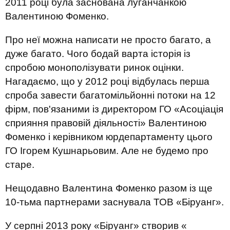
2011 році була заснована луганчанкою
Валентиною Фоменко.
Про неї можна написати не просто багато, а
дуже багато. Чого бодай варта історія із
спробою монополізувати ринок оцінки.
Нагадаємо, що у 2012 році відбулась перша
спроба завести багатомільйонні потоки на 12
фірм, пов'язаними із директором ГО «Асоціація
сприяння правовій діяльності» Валентиною
Фоменко і керівником юрдепартаменту цього
ГО Ігорем Кушнарьовим. Але не будемо про
старе.
Нещодавно Валентина Фоменко разом із ще
10-тьма партнерами заснувала ТОВ «Біруанг».
У серпні 2013 року «Біруанг» створив «