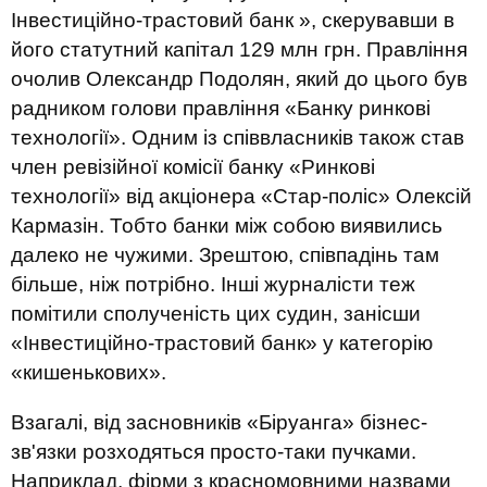
Інвестиційно-трастовий банк », скерувавши в
його статутний капітал 129 млн грн. Правління
очолив Олександр Подолян, який до цього був
радником голови правління «Банку ринкові
технології». Одним із співвласників також став
член ревізійної комісії банку «Ринкові
технології» від акціонера «Стар-поліс» Олексій
Кармазін. Тобто банки між собою виявились
далеко не чужими. Зрештою, співпадінь там
більше, ніж потрібно. Інші журналісти теж
помітили сполученість цих судин, занісши
«Інвестиційно-трастовий банк» у категорію
«кишенькових».
Взагалі, від засновників «Біруанга» бізнес-
зв'язки розходяться просто-таки пучками.
Наприклад, фірми з красномовними назвами