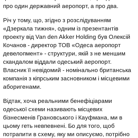
про один державний аеропорт, а про два.
Річ у тому, що, згідно з розслідуванням
«Дзеркала тижня», одним із презентантів
проекту від Van den Akker Holding був Олексій
Кочанов - директор ТОВ «Одеса аеропорт
девелопмент» - структури, якій з не меншим
скандалом віддали одеський аеропорт.
Власник її невідомий - номінально британська
компанія з кіпрським засновником і місцевими
аборигенами.
Відтак, хоча реальними бенефіціарами
одеської схеми називають місцевих
бізнесменів Грановського і Кауфмана, ми в
цьому геть невпевнені. Бо для того, щоб
потрапити в схему, яку ми описуємо, потрібно