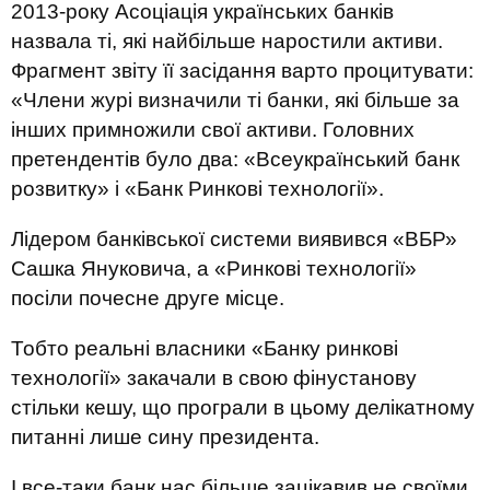
2013-року Асоціація українських банків
назвала ті, які найбільше наростили активи.
Фрагмент звіту її засідання варто процитувати:
«Члени журі визначили ті банки, які більше за
інших примножили свої активи. Головних
претендентів було два: «Всеукраїнський банк
розвитку» і «Банк Ринкові технології».
Лідером банківської системи виявився «ВБР»
Сашка Януковича, а «Ринкові технології»
посіли почесне друге місце.
Тобто реальні власники «Банку ринкові
технології» закачали в свою фінустанову
стільки кешу, що програли в цьому делікатному
питанні лише сину президента.
І все-таки банк нас більше зацікавив не своїми