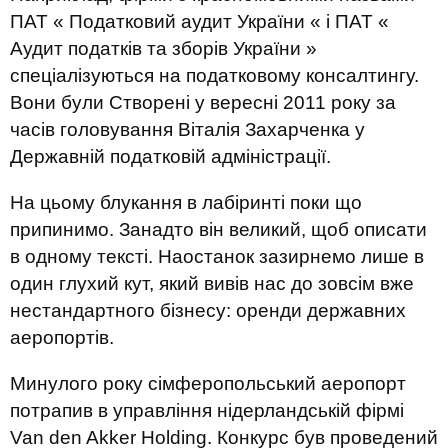
ПАТ « Податковий аудит України « і ПАТ «
Аудит податків та зборів України »
спеціалізуються на податковому консалтингу.
Вони були Створені у вересні 2011 року за
часів головування Віталія Захарченка у
Державній податковій адміністрації.
На цьому блукання в лабіринті поки що
припинимо. Занадто він великий, щоб описати
в одному тексті. Наостанок зазирнемо лише в
один глухий кут, який вивів нас до зовсім вже
нестандартного бізнесу: оренди державних
аеропортів.
Минулого року сімферопольський аеропорт
потрапив в управління нідерландській фірмі
Van den Akker Holding. Конкурс був проведений