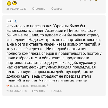
Ответить
Ссылка
28.01.2014 11:53
а
+1
я считаю что полезно для Украины было бы
использовать знания Акимовой и Пинзеника.Если
бы им не мешали, то вдвоём они бы вывели страну
из падения. Надо смотреть не на партийные квыткы,
а на мозги и ставить людей независимо от партий, а
то у нас всё через ж...,Ни в одной партии нет
полного комплекта спецов в правительство, поэтому
надо отбросить эти обвинения в продажности
партиям, а ставить везде умных людей, дураков у
нас хватает, дефицит умных.Каждая предыдущая
власть радуется промахам действующей, так не
должно быть, ведь страдают не представители
властей, а народ. У нас нет недвижимости за
границей, нам некуда бежать. За многострадальную,
показать весь комментарий
раздираемую державу обидно.
Ответить
Ссылка
28.01.2014 11:58