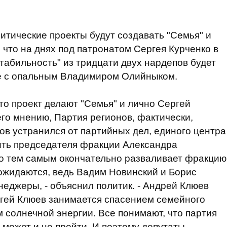
литические проекты будут создавать "Семья" и
, что на днях под патронатом Сергея Курченко в
табильность" из тридцати двух нардепов будет
ве с опальным Владимиром Олийныком.
то проект делают "Семья" и лично Сергей
 его мнению, Партия регионов, фактически,
ов устранился от партийных дел, единого центра
ить председателя фракции Александра
о тем самым окончательно разваливает фракцию
ожидаются, ведь Вадим Новинский и Борис
неджеры, - объяснил политик. - Андрей Клюев
ргей Клюев занимается спасением семейного
 солнечной энергии. Все понимают, что партия
может и не пройти. И поэтому депутаты