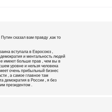
Путин сказал вам правду ,как то
краина вступала в Евросоюз ,
м демократия и ментальность людей
ые имеют больше прав , чем вы в
сшем уровне и нельзя человека
н имеет очень прибыльный бизнес
сти , а самое главное там
а демократия в России , я без
шим президентом .