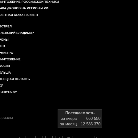
НИЧТОЖЕНИЕ РОССИЙСКОЙ ТЕХНИКИ
ТАКА ДРОНОВ НА РЕГИОНЫ РФ
АКЕТНАЯ АТАКА НА КИЕВ
БСТРЕЛ
ЕЛЕНСКИЙ ВЛАДИМИР
РОНЫ
ИЕВ
РМИЯ РФ
НИЧТОЖЕНИЕ
ОССИЯ
ОЛЬША
ОНЕЦКАЯ ОБЛАСТЬ
СУ
ЕНШТАБ ВС
Посещаемость
териалы
за вчера
660 550
за месяц
12 586 370