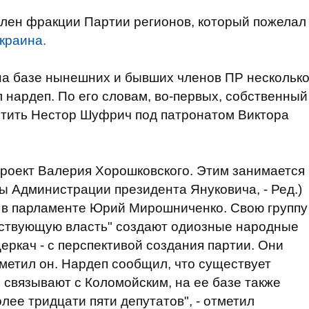
член фракции Партии регионов, который пожелал
краина.
на базе нынешних и бывших членов ПР нескольк
л нардеп. По его словам, во-первых, собственный
стить Нестор Шуфрич под патронатом Виктора
 проект Валерия Хорошковского. Этим занимается
ы Администрации президента Януковича, - Ред.)
 в парламенте Юрий Мирошниченко. Свою группу
йствующую власть" создают одиозные народные
еркач - с перспективой создания партии. Они
тметил он. Нардеп сообщил, что существует
 связывают с Коломойским, на ее базе также
олее тридцати пяти депутатов", - отметил