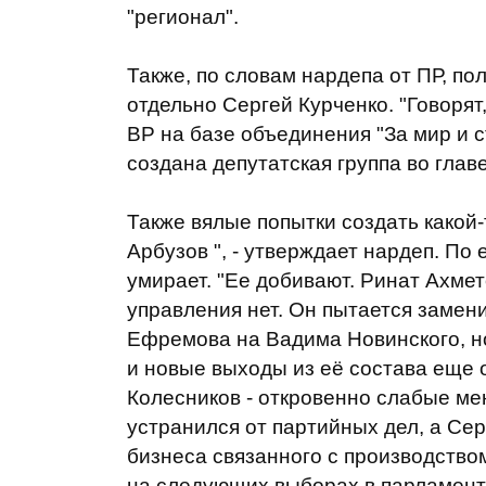
"регионал".
Также, по словам нардепа от ПР, по
отдельно Сергей Курченко. "Говорят
ВР на базе объединения "За мир и с
создана депутатская группа во гла
Также вялые попытки создать какой-
Арбузов ", - утверждает нардеп. По
умирает. "Ее добивают. Ринат Ахмет
управления нет. Он пытается замен
Ефремова на Вадима Новинского, н
и новые выходы из её состава еще 
Колесников - откровенно слабые ме
устранился от партийных дел, а Се
бизнеса связанного с производством
на следующих выборах в парламент 