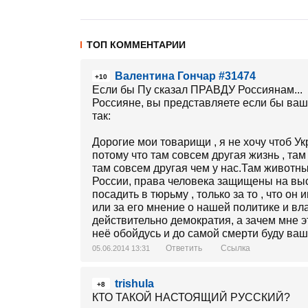
ТОП КОММЕНТАРИИ
Валентина Гончар #31474
+10
Если бы Пу сказал ПРАВДУ Россиянам...
Россияне, вы представляете если бы ваш 
так:
Дорогие мои товарищи , я не хочу чтоб У
потому что там совсем другая жизнь , та
там совсем другая чем у нас.Там животн
России, права человека защищены на вы
посадить в тюрьму , только за то , что о
или за его мнение о нашей политике и вла
действительно демократия, а зачем мне эт
неё обойдусь и до самой смерти буду ва
Ответить
Ссылка
05.06.2014 13:31
trishula
+8
КТО ТАКОЙ НАСТОЯЩИЙ РУССКИЙ?