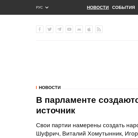
НОВОСТИ
СОБЫТИЯ
РУС
ENG
УКР
НОВОСТИ
В парламенте создаютс
источник
Свои партии намерены создать нар
Шуфрич, Виталий Хомутынник, Игор