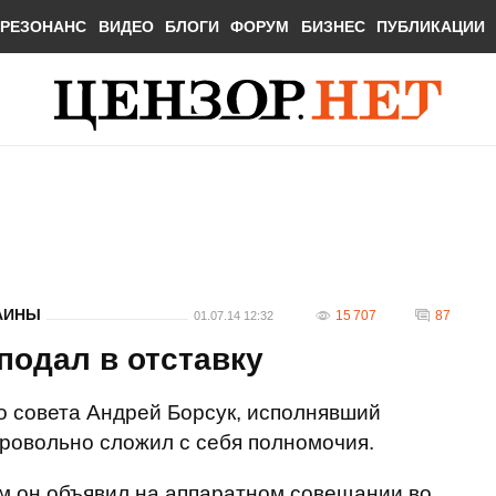
РЕЗОНАНС
ВИДЕО
БЛОГИ
ФОРУМ
БИЗНЕС
ПУБЛИКАЦИИ
АИНЫ
15 707
87
01.07.14 12:32
подал в отставку
о совета Андрей Борсук, исполнявший
бровольно сложил с себя полномочия.
м он объявил на аппаратном совещании во