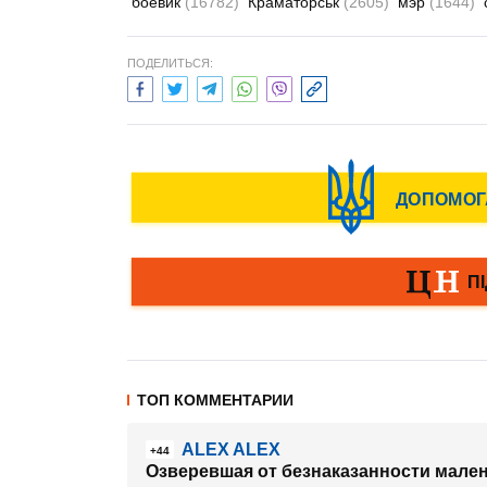
боевик
(16782)
Краматорськ
(2605)
мэр
(1644)
ПОДЕЛИТЬСЯ:
ТОП КОММЕНТАРИИ
ALEX ALEX
+44
Озверевшая от безнаказанности мален