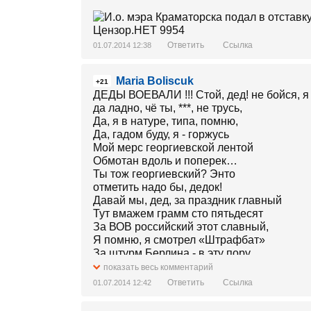
Ответить
Ссылка
01.07.2014 12:38
Maria Boliscuk
+21
ДЕДЫ ВОЕВАЛИ !!! Стой, дед! не бойся, я 
да ладно, чё ты, ***, не трусь,
Да, я в натуре, типа, помню,
Да, гадом буду, я - горжусь
Мой мерс георгиевской лентой
Обмотан вдоль и поперек…
Ты тож георгиевский? Энто
отметить надо бы, дедок!
Давай мы, дед, за праздник главный
Тут вмажем грамм сто пятьдесят
За ВОВ российский этот славный,
Я помню, я смотрел «Штрафбат»
За штурм Берлина - в эту пору
Горел Рейхсталер… иль Рейхстаг?
показать весь комментарий
И как там Кантор и Киркоров
Ответить
Ссылка
01.07.2014 12:42
Трехцветный наш подняли флаг!
Чего? неправда? дед, да что ты!