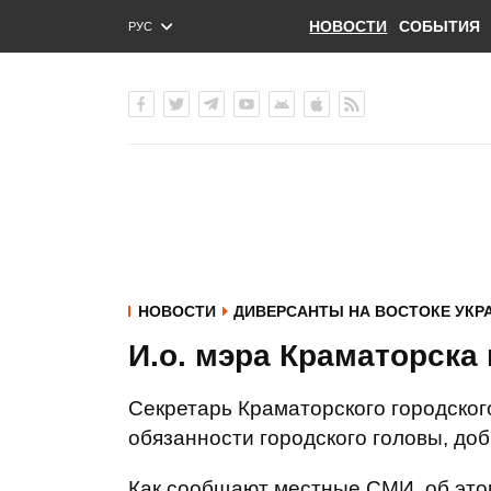
НОВОСТИ
СОБЫТИЯ
РУС
ENG
УКР
НОВОСТИ
ДИВЕРСАНТЫ НА ВОСТОКЕ УКР
И.о. мэра Краматорска 
Секретарь Краматорского городског
обязанности городского головы, до
Как сообщают местные СМИ, об это