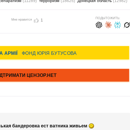
сепаратизм
(11289)
терроризм
(18625)
Донецкая область
(12982)
ПОДЫТОЖИТЬ:
Мне нравится
1
ькая бандеровка ест ватника живьем