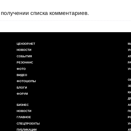
получении списка комментариев.
ЦЕНЗОР.НЕТ
М
НОВОСТИ
У
СОБЫТИЯ
А
РЕЗОНАНС
Р
ФОТО
У
ВИДЕО
О
ФОТОШОПЫ
З
БЛОГИ
К
ФОРУМ
Д
БИЗНЕС
А
НОВОСТИ
П
ГЛАВНОЕ
Р
СПЕЦПРОЕКТЫ
У
ПУБЛИКАЦИИ
А