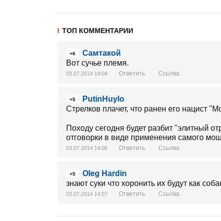
ТОП КОММЕНТАРИИ
Самтакой
+6
Вот сучье племя.
Ответить
Ссылка
03.07.2014 14:04
PutinHuylo
+5
Стрелков плачет, что ранен его нацист "
Походу сегодня будет разбит "элитный о
отговорки в виде применения самого мощ
Ответить
Ссылка
03.07.2014 14:06
Oleg Hardin
+5
знают суки что хоронить их будут как соб
Ответить
Ссылка
03.07.2014 14:07