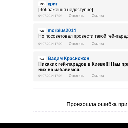
криг
+35
[Зображення недоступне]
Ответить
Ссылка
04.07.2014 17:04
morbius2014
+28
Но посоветовал провести такой гей-пара
Ответить
Ссылка
04.07.2014 17:00
Вадим Красножон
+18
Никаких гей-парадов в Киеве!!! Нам при
них не избавимся.
Ответить
Ссылка
04.07.2014 17:04
Произошла ошибка при 