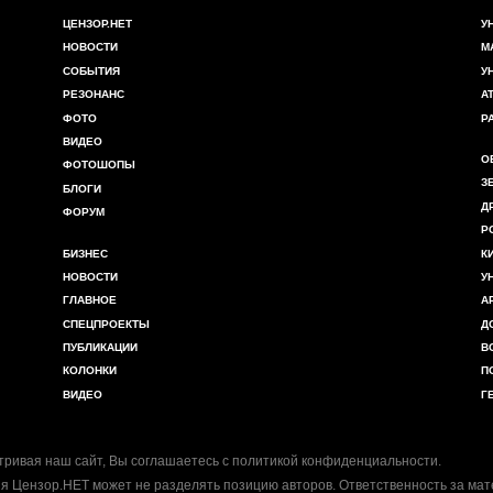
ЦЕНЗОР.НЕТ
У
НОВОСТИ
М
СОБЫТИЯ
У
РЕЗОНАНС
А
ФОТО
Р
ВИДЕО
О
ФОТОШОПЫ
З
БЛОГИ
Д
ФОРУМ
Р
БИЗНЕС
К
НОВОСТИ
У
ГЛАВНОЕ
А
СПЕЦПРОЕКТЫ
Д
ПУБЛИКАЦИИ
В
КОЛОНКИ
П
ВИДЕО
Г
ривая наш сайт, Вы соглашаетесь с
политикой конфиденциальности
.
я Цензор.НЕТ может не разделять позицию авторов. Ответственность за ма