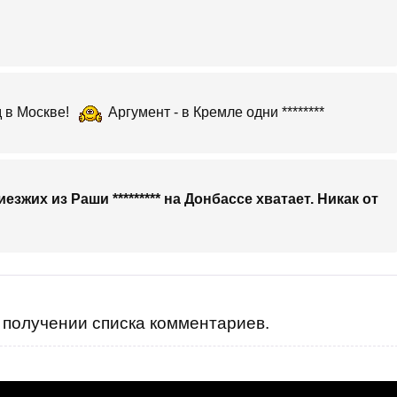
д в Москве!
Аргумент - в Кремле одни ********
езжих из Раши ********* на Донбассе хватает. Никак от
получении списка комментариев.