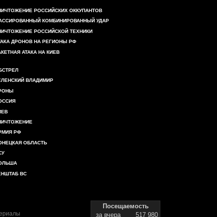
НИЧТОЖЕНИЕ РОССИЙСКИХ ОККУПАНТОВ
АССИРОВАННЫЙ КОМБИНИРОВАННЫЙ УДАР
НИЧТОЖЕНИЕ РОССИЙСКОЙ ТЕХНИКИ
ТАКА ДРОНОВ НА РЕГИОНЫ РФ
АКЕТНАЯ АТАКА НА КИЕВ
БСТРЕЛ
ЕЛЕНСКИЙ ВЛАДИМИР
РОНЫ
ОССИЯ
ИЕВ
НИЧТОЖЕНИЕ
РМИЯ РФ
ОНЕЦКАЯ ОБЛАСТЬ
СУ
ОЛЬША
ЕНШТАБ ВС
Посещаемость
териалы
за вчера
517 980