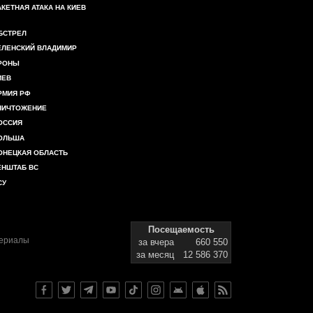
АКЕТНАЯ АТАКА НА КИЕВ
БСТРЕЛ
ЕЛЕНСКИЙ ВЛАДИМИР
РОНЫ
ИЕВ
РМИЯ РФ
НИЧТОЖЕНИЕ
ОССИЯ
ОЛЬША
ОНЕЦКАЯ ОБЛАСТЬ
ЕНШТАБ ВС
СУ
Посещаемость
териалы
за вчера
660 550
за месяц
12 586 370