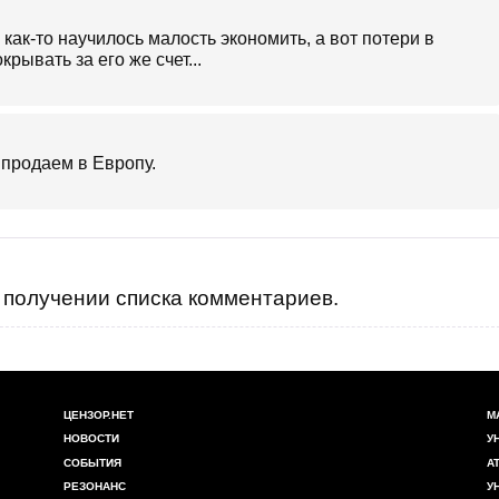
 как-то научилось малость экономить, а вот потери в
ывать за его же счет...
 продаем в Европу.
получении списка комментариев.
ЦЕНЗОР.НЕТ
М
НОВОСТИ
У
СОБЫТИЯ
А
РЕЗОНАНС
У