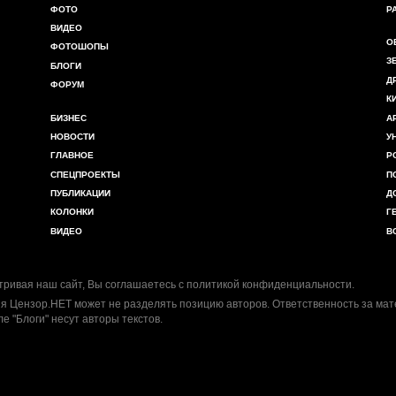
ФОТО
Р
ВИДЕО
О
ФОТОШОПЫ
З
БЛОГИ
Д
ФОРУМ
К
БИЗНЕС
А
НОВОСТИ
У
ГЛАВНОЕ
Р
СПЕЦПРОЕКТЫ
П
ПУБЛИКАЦИИ
Д
КОЛОНКИ
Г
ВИДЕО
В
ривая наш сайт, Вы соглашаетесь с
политикой конфиденциальности
.
я Цензор.НЕТ может не разделять позицию авторов. Ответственность за ма
ле "Блоги" несут авторы текстов.