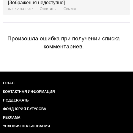
[Зображення недоступне]
резюмирует Истевич.
А пока что Царев находится в розыске на
Ответить
Ссылка
07.07.2014 15:07
территории Украины, и стал персоной нон-грата в
России. По материалам: http://irdee.org/news/61.html.
Произошла ошибка при получении списка
комментариев.
О НАС
КОНТАКТНАЯ ИНФОРМАЦИЯ
ПОДДЕРЖАТЬ
ФОНД ЮРИЯ БУТУСОВА
РЕКЛАМА
УСЛОВИЯ ПОЛЬЗОВАНИЯ