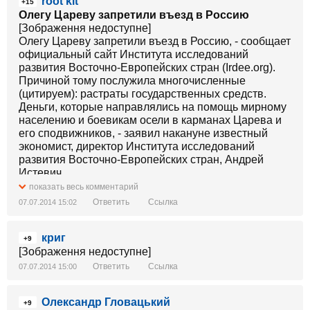
root kit
+15
Олегу Цареву запретили въезд в Россию
[Зображення недоступне]
Олегу Цареву запретили въезд в Россию, - сообщает
официальный сайт Института исследований
развития Восточно-Европейских стран (Irdee.org).
Причиной тому послужила многочисленные
(цитируем): растраты государственных средств.
Деньги, которые направлялись на помощь мирному
населению и боевикам осели в карманах Царева и
его сподвижников, - заявил накануне известный
экономист, директор Института исследований
развития Восточно-Европейских стран, Андрей
Истевич.
По его словам, Царев сумел обогатиться на 40
показать весь комментарий
миллионов долларов за считанные недели. Эти
Ответить
Ссылка
07.07.2014 15:02
деньги были предназначены для населения
Донбасса и отчасти для ополченцев, но отнюдь не
криг
должны были идти на личные нужны Царева.
+9
Первым о ситуации узнал господин Глазьев, он и
[Зображення недоступне]
доложил куда следует о растрате денежных средств
Ответить
Ссылка
07.07.2014 15:00
в особо крупных. Был бы Царев гражданином
Российской Федерации, тюрьма стала бы для него
Олександр Гловацький
наиболее мягким вариантом наказания, -
+9