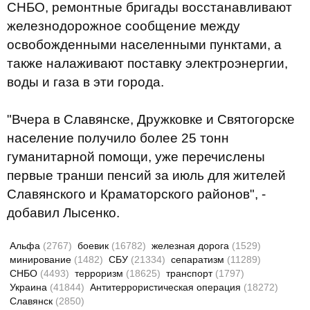
СНБО, ремонтные бригады восстанавливают
железнодорожное сообщение между
освобожденными населенными пунктами, а
также налаживают поставку электроэнергии,
воды и газа в эти города.
"Вчера в Славянске, Дружковке и Святогорске
население получило более 25 тонн
гуманитарной помощи, уже перечислены
первые транши пенсий за июль для жителей
Славянского и Краматорского районов", -
добавил Лысенко.
Альфа
(2767)
боевик
(16782)
железная дорога
(1529)
минирование
(1482)
СБУ
(21334)
сепаратизм
(11289)
СНБО
(4493)
терроризм
(18625)
транспорт
(1797)
Украина
(41844)
Антитеррористическая операция
(18272)
Славянск
(2850)