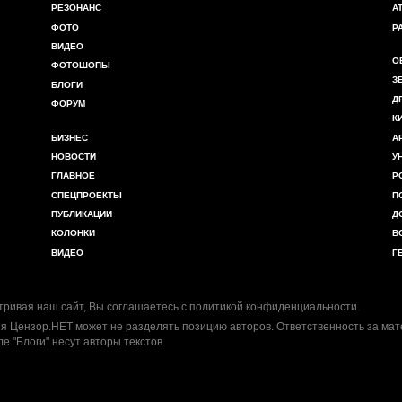
РЕЗОНАНС
А
ФОТО
Р
ВИДЕО
О
ФОТОШОПЫ
З
БЛОГИ
Д
ФОРУМ
К
БИЗНЕС
А
НОВОСТИ
У
ГЛАВНОЕ
Р
СПЕЦПРОЕКТЫ
П
ПУБЛИКАЦИИ
Д
КОЛОНКИ
В
ВИДЕО
Г
ривая наш сайт, Вы соглашаетесь с
политикой конфиденциальности
.
я Цензор.НЕТ может не разделять позицию авторов. Ответственность за ма
ле "Блоги" несут авторы текстов.