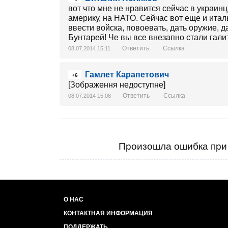
вот что мне не нравится сейчас в украинц
америку, на НАТО. Сейчас вот еще и италь
ввести войска, повоевать, дать оружие, д
Бунтарей! Че вы все внезапно стали гал
Ответить
Ссылка
08.07.2014 15:11
Гамлет Карапетович
+6
[Зображення недоступне]
Ответить
Ссылка
08.07.2014 15:08
Произошла ошибка при 
О НАС
КОНТАКТНАЯ ИНФОРМАЦИЯ
ПОДДЕРЖАТЬ