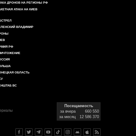
ТАКА ДРОНОВ НА РЕГИОНЫ РФ
АКЕТНАЯ АТАКА НА КИЕВ
БСТРЕЛ
ЕЛЕНСКИЙ ВЛАДИМИР
РОНЫ
ИЕВ
РМИЯ РФ
НИЧТОЖЕНИЕ
ОССИЯ
ОЛЬША
ОНЕЦКАЯ ОБЛАСТЬ
СУ
ЕНШТАБ ВС
Посещаемость
териалы
за вчера
660 550
за месяц
12 586 370