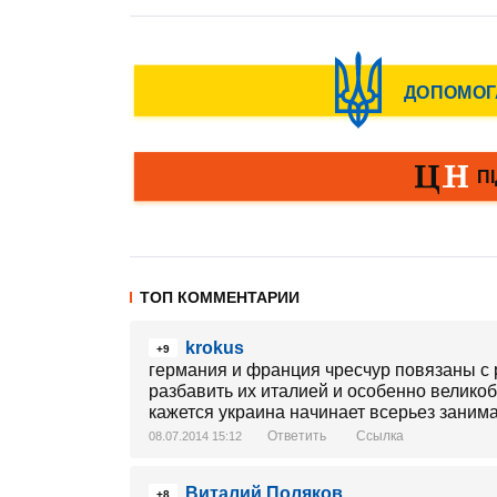
ТОП КОММЕНТАРИИ
krokus
+9
германия и франция чресчур повязаны с
разбавить их италией и особенно великоб
кажется украина начинает всерьез заним
Ответить
Ссылка
08.07.2014 15:12
Виталий Поляков
+8