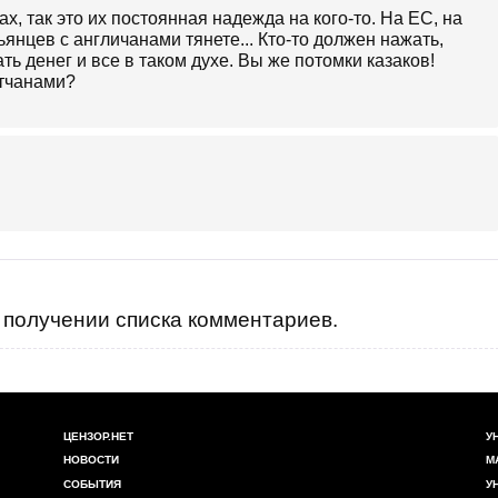
ах, так это их постоянная надежда на кого-то. На ЕС, на
янцев с англичанами тянете... Кто-то должен нажать,
ать денег и все в таком духе. Вы же потомки казаков!
итчанами?
получении списка комментариев.
ЦЕНЗОР.НЕТ
У
НОВОСТИ
М
СОБЫТИЯ
У